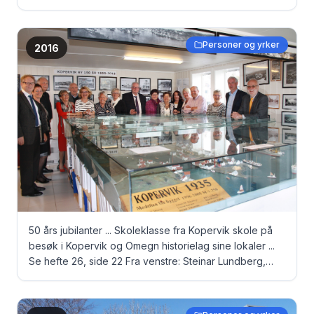
Personer og yrker
2016
50 års jubilanter ... Skoleklasse fra Kopervik skole på
besøk i Kopervik og Omegn historielag sine lokaler ...
Se hefte 26, side 22 Fra venstre: Steinar Lundberg,
Evelyn Pedersen Aarsand, Torbjørn Trygg, Tone
Kallekott Vorre, Kristian Geir Ytreland, Karen Eline
Welde Bjørke, Bjørg Fosen Engevik, Reidun Nøkling