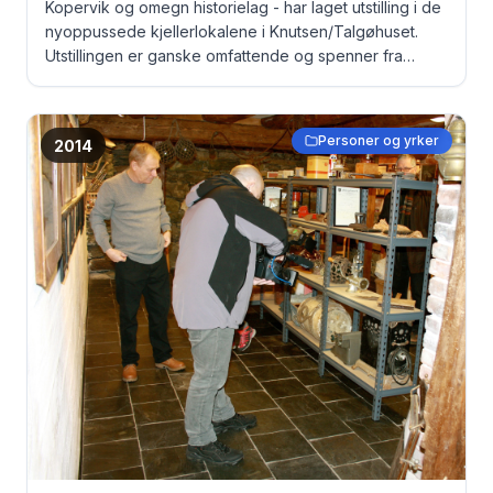
Kopervik og omegn historielag - har laget utstilling i de
nyoppussede kjellerlokalene i Knutsen/Talgøhuset.
Utstillingen er ganske omfattende og spenner fra
gamle dokumenter, via bilder til originale fangeklær fra
Grini under krigen ... Interesserte besøkende i
utstillingskjelleren ... Fra venstre: Anne Serine
Personer og yrker
2014
Johannesen (Myge), Arnold Johannesen og Sverre
Larsen