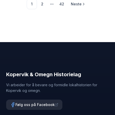
onkel Otto Kvinnesland. Kvinnesland på besøk i KOH
1
2
42
Neste
sine lokaler ... Se artikkel side 21 - hefte nr. 19 Fra
Flere sider
venstre: Roald Kvinneland, Lars Halvorsen, Alf
Lundberg og Karsten Kvinnesland
Kopervik & Omegn Historielag
Vi arbeider for å bevare og formidle lokalhistorien for
Kopervik og omegn.
Følg oss på Facebook