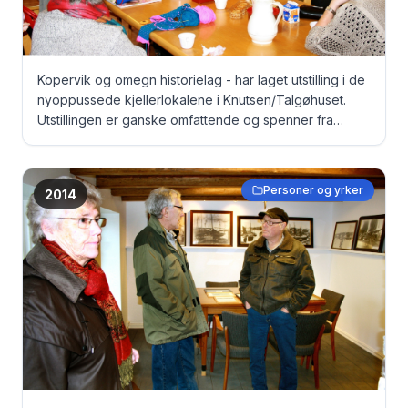
Kopervik og omegn historielag - har laget utstilling i de
nyoppussede kjellerlokalene i Knutsen/Talgøhuset.
Utstillingen er ganske omfattende og spenner fra
gamle dokumenter, via bilder til originale fangeklær fra
Grini under krigen ... Besøkende en lørdag i KOHs
lokaler ... Fra vesntre: Grete Blikra, Harry Johan Skjold,
Personer og yrker
2014
Ole Larsen, Ingrid Gismarvik, Sigvor Sevland
(Gismarvik)