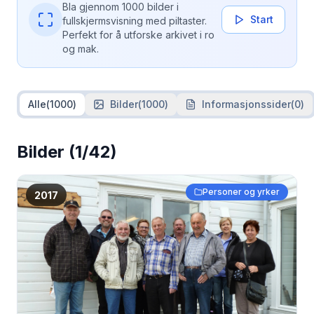
Bla gjennom 1000 bilder i
Start
fullskjermsvisning med piltaster.
Perfekt for å utforske arkivet i ro
og mak.
Alle
(
1000
)
Bilder
(
1000
)
Informasjonssider
(
0
)
Bilder
(1/42)
Personer og yrker
2017