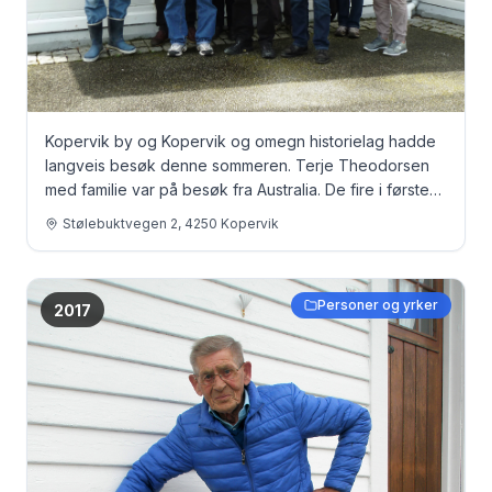
Kopervik by og Kopervik og omegn historielag hadde
langveis besøk denne sommeren. Terje Theodorsen
med familie var på besøk fra Australia. De fire i første
rekke fra venstre: Odd B. Christensen, Terje
Stølebuktvegen 2, 4250 Kopervik
Theodorsen, Per Arild Bygnes og Lars Halvorsen Alle i
bakre rekke er Terje Theodorsens familie.
Personer og yrker
2017