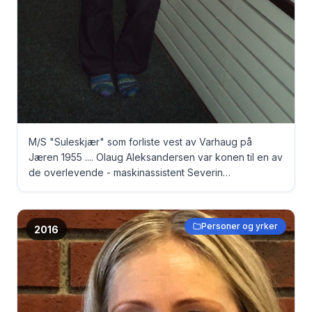
M/S "Suleskjær" som forliste vest av Varhaug på
Jæren 1955 .... Olaug Aleksandersen var konen til en av
de overlevende - maskinassistent Severin
Aleksandersen Se hefte 26, side 63 Olaug
Aleksandersen
Personer og yrker
2016