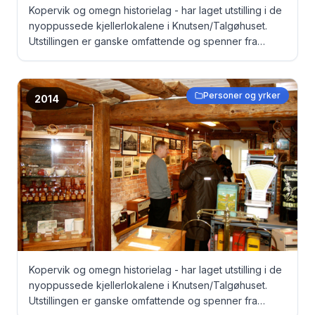
Kopervik og omegn historielag - har laget utstilling i de
nyoppussede kjellerlokalene i Knutsen/Talgøhuset.
Utstillingen er ganske omfattende og spenner fra
gamle dokumenter, via bilder til originale fangeklær fra
Grini under krigen ... Besøk av lokal TV-stasjon Fra
venstre: Per Arild Bygnes og fotograf ?
Personer og yrker
2014
Kopervik og omegn historielag - har laget utstilling i de
nyoppussede kjellerlokalene i Knutsen/Talgøhuset.
Utstillingen er ganske omfattende og spenner fra