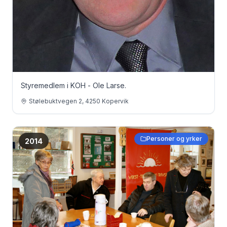
Styremedlem i KOH - Ole Larse.
Stølebuktvegen 2, 4250 Kopervik
Personer og yrker
2014