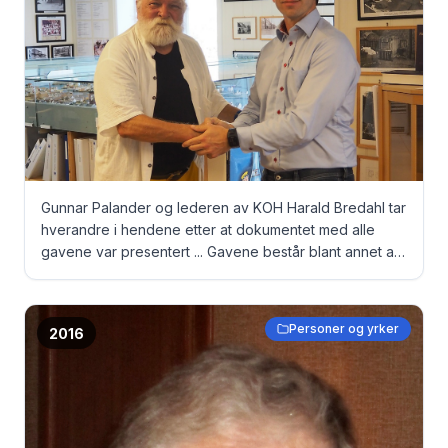
Ågotnes (Nilsen), Edel ? (Skår), Kari Naley, Eline
Bratland (Gjertsen), Lilly Tveit (Håvarstein), Tone
Bjordal (Øygarden), Helga Servan (Paulsen), Kari
Angelund (Larsen) og sokneprest Kristian Støle
Gunnar Palander og lederen av KOH Harald Bredahl tar
hverandre i hendene etter at dokumentet med alle
gavene var presentert ... Gavene består blant annet av
malerier av kjente norske kunstnere, noen møbler,
farens fortjenestemedalje fra siste verdenskrig,
modellskuter laget av bestefaren og mere ... Se artikkel
Personer og yrker
2016
i hefte nr. 26, side 47 Fra venstre: Gunnar Palander og
Harald Bredahl