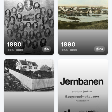
1880
1890
5
24
1880
-
1889
1890
-
1899