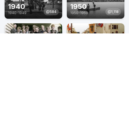
1940
1950
584
1,118
1940
-
1949
1950
-
1959
1960
1970
1,566
349
1960
-
1969
1970
-
1979
1980
1990
210
342
1980
-
1989
1990
-
1999