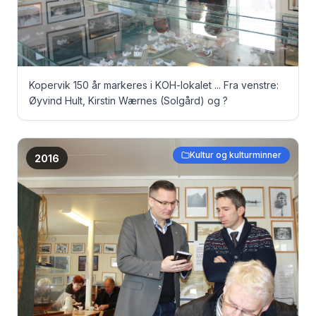
Kopervik 150 år markeres i KOH-lokalet ... Fra venstre:
Øyvind Hult, Kirstin Wærnes (Solgård) og ?
Kultur og kulturminner
2016