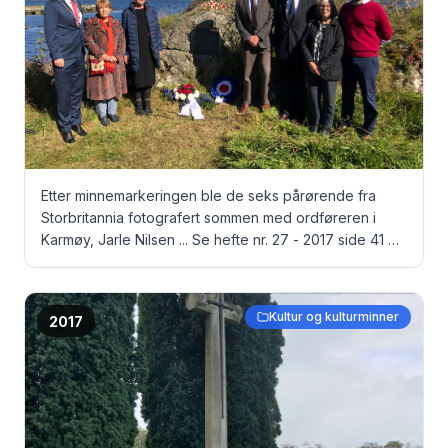
Etter minnemarkeringen ble de seks pårørende fra
Storbritannia fotografert sommen med ordføreren i
Karmøy, Jarle Nilsen ... Se hefte nr. 27 - 2017 side 41 og
42 Fra venstre: Ordfører Jarle Nilsen, Sue Williamson,
Joy Huter, David Venner, John Jardine, Sandy Jardine
og Freddy Jardine
Kultur og kulturminner
2017