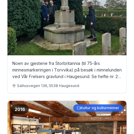
Noen av gjestene fra Storbritannia (til 75-års
minnesmarkeringen i Torvvika) på besøk i minnelunden
ved Vår Frelsers gravlund i Haugesund. Se hefte nr. 27
- 2017 side 41 og 42 Fra venstre: David Venner, Freddy
Salhusvegen 136, 5538 Haugesund
Jardine, John Jardine og Joy Huter
Kultur og kulturminner
2016