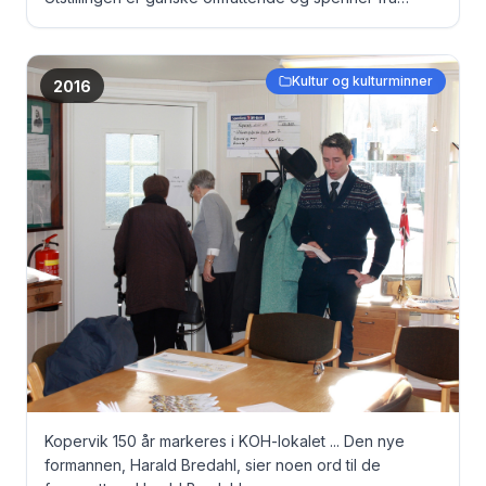
gamle dokumenter, via bilder til originale fangeklær fra
Grini under krigen ... Tidligere ordførere i Kopervik og
Stangeland ...
Kultur og kulturminner
2016
Kopervik 150 år markeres i KOH-lokalet ... Den nye
formannen, Harald Bredahl, sier noen ord til de