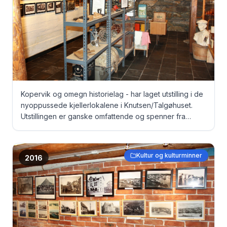
Kopervik og omegn historielag - har laget utstilling i de
nyoppussede kjellerlokalene i Knutsen/Talgøhuset.
Utstillingen er ganske omfattende og spenner fra
gamle dokumenter, via bilder til originale fangeklær fra
Grini under krigen ...
Kultur og kulturminner
2016