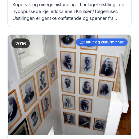
Kopervik og omegn historielag - har laget utstilling i de
nyoppussede kjellerlokalene i Knutsen/Talgøhuset.
Utstillingen er ganske omfattende og spenner fra
gamle dokumenter, via bilder til originale fangeklær fra
Grini under krigen ... Tidligere ordførere i Kopervik og
Stangeland ...
Kultur og kulturminner
2016