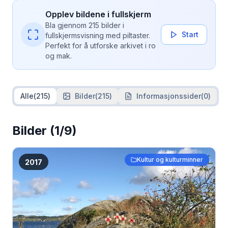
Opplev bildene i fullskjerm
Bla gjennom 215 bilder i
Start
fullskjermsvisning med piltaster.
Perfekt for å utforske arkivet i ro
og mak.
Alle
(
215
)
Bilder
(
215
)
Informasjonssider
(
0
)
Bilder
(1/9)
Kultur og kulturminner
2017