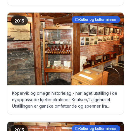
gamle dokumenter, via bilder til originale fangeklær fra
Grini under krigen ...
Kultur og kulturminner
2015
Kopervik og omegn historielag - har laget utstilling i de
nyoppussede kjellerlokalene i Knutsen/Talgøhuset.
Utstillingen er ganske omfattende og spenner fra
gamle dokumenter, via bilder til originale fangeklær fra
Grini under krigen ... Medisinskap ...
Kultur og kulturminner
2015