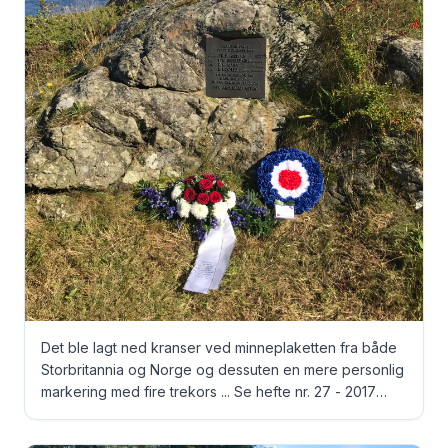
Det ble lagt ned kranser ved minneplaketten fra både
Storbritannia og Norge og dessuten en mere personlig
markering med fire trekors ... Se hefte nr. 27 - 2017
side 41 og 42