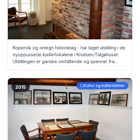
Kopervik og omegn historielag - har laget utstilling i de
nyoppussede kjellerlokalene i Knutsen/Talgøhuset.
Utstillingen er ganske omfattende og spenner fra
gamle dokumenter, via bilder til originale fangeklær fra
Grini under krigen ... Panoramabilde fra Norasiå ...
Kultur og kulturminner
2015