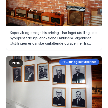
Kopervik og omegn historielag - har laget utstilling i de
nyoppussede kjellerlokalene i Knutsen/Talgøhuset.
Utstillingen er ganske omfattende og spenner fra
gamle dokumenter, via bilder til originale fangeklær fra
Grini under krigen ...
Kultur og kulturminner
2016