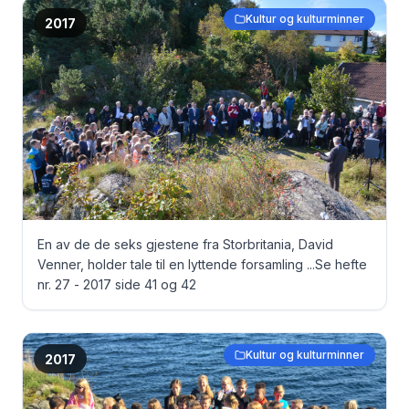
Kultur og kulturminner
2017
En av de de seks gjestene fra Storbritania, David
Venner, holder tale til en lyttende forsamling ... Se hefte
nr. 27 - 2017 side 41 og 42
Kultur og kulturminner
2017