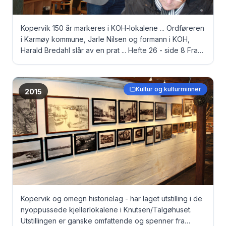
Kopervik 150 år markeres i KOH-lokalene ... Ordføreren
i Karmøy kommune, Jarle Nilsen og formann i KOH,
Harald Bredahl slår av en prat ... Hefte 26 - side 8 Fra
venstre bak: Ordfører Jarle Nilsen og formann i KOH,
Harald Bredahl Foran: Didrik Ferkingstad
Kultur og kulturminner
2015
Kopervik og omegn historielag - har laget utstilling i de
nyoppussede kjellerlokalene i Knutsen/Talgøhuset.
Utstillingen er ganske omfattende og spenner fra