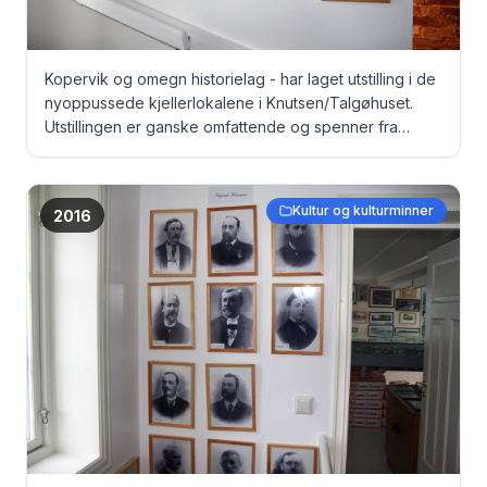
Kopervik og omegn historielag - har laget utstilling i de
nyoppussede kjellerlokalene i Knutsen/Talgøhuset.
Utstillingen er ganske omfattende og spenner fra
gamle dokumenter, via bilder til originale fangeklær fra
Grini under krigen ... Tidligere ordførere i Kopervik og
Stangeland ...
Kultur og kulturminner
2016