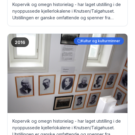
Kopervik og omegn historielag - har laget utstilling i de
nyoppussede kjellerlokalene i Knutsen/Talgøhuset.
Utstillingen er ganske omfattende og spenner fra
gamle dokumenter, via bilder til originale fangeklær fra
Grini under krigen ... Tidligere ordførere i Kopervik og
Stangeland ...
Kultur og kulturminner
2016
Kopervik og omegn historielag - har laget utstilling i de
nyoppussede kjellerlokalene i Knutsen/Talgøhuset.
Utstillingen er ganske omfattende og spenner fra