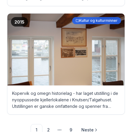
gamle dokumenter, via bilder til originale fangeklær fra
Grini under krigen ...
Kultur og kulturminner
2015
Kopervik og omegn historielag - har laget utstilling i de
nyoppussede kjellerlokalene i Knutsen/Talgøhuset.
Utstillingen er ganske omfattende og spenner fra
gamle dokumenter, via bilder til originale fangeklær fra
Grini under krigen ... Strømsundbilder på veggen og
Strømsund rett utenfor vinduene ...
1
2
9
Neste