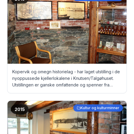
Kopervik og omegn historielag - har laget utstilling i de
nyoppussede kjellerlokalene i Knutsen/Talgøhuset.
Utstillingen er ganske omfattende og spenner fra
gamle dokumenter, via bilder til originale fangeklær fra
Grini under krigen ... To bilder fra gamle
Stangelandsvågen ...
Kultur og kulturminner
2015