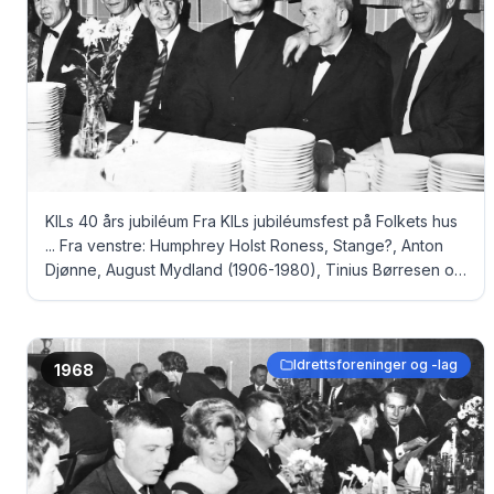
KILs 40 års jubiléum Fra KILs jubiléumsfest på Folkets hus
... Fra venstre: Humphrey Holst Roness, Stange?, Anton
Djønne, August Mydland (1906-1980), Tinius Børresen og
Trygve Hansen?
Idrettsforeninger og -lag
1968