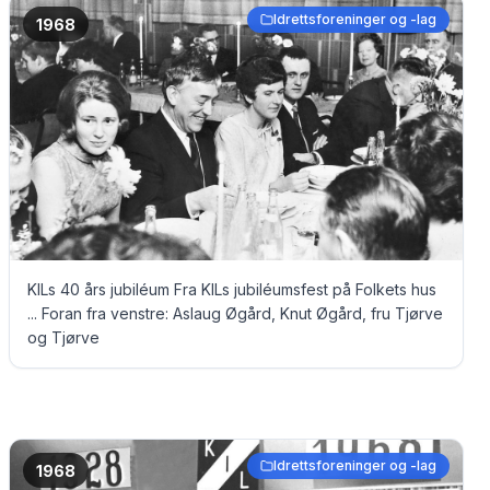
Idrettsforeninger og -lag
1968
KILs 40 års jubiléum Fra KILs jubiléumsfest på Folkets hus
... Foran fra venstre: Aslaug Øgård, Knut Øgård, fru Tjørve
og Tjørve
Idrettsforeninger og -lag
1968