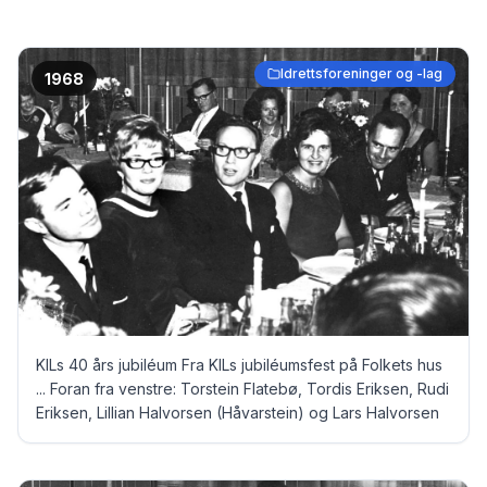
August Mydland og Olea Gismervik
Idrettsforeninger og -lag
1968
KILs 40 års jubiléum Fra KILs jubiléumsfest på Folkets hus
... Foran fra venstre: Torstein Flatebø, Tordis Eriksen, Rudi
Eriksen, Lillian Halvorsen (Håvarstein) og Lars Halvorsen