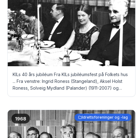
KILs 40 års jubiléum Fra KILs jubiléumsfest på Folkets hus
... Fra venstre: Ingrid Roness (Stangeland), Aksel Holst
Roness, Solveig Mydland (Palander) (1911-2007) og
August Mydland (1906-1980)
Idrettsforeninger og -lag
1968