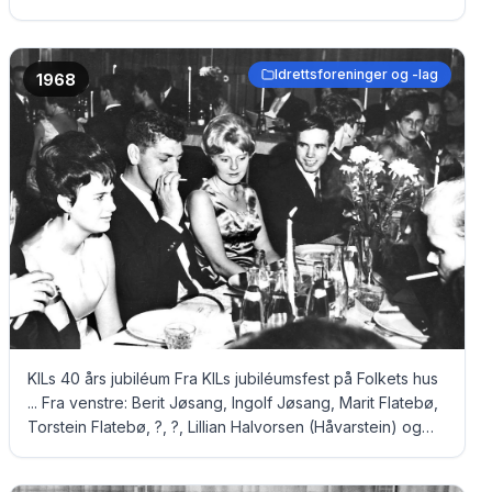
Bjelland og Olaug Bjelland Rett over bordet: ?, Bjørn
Yngvar Sørensen, Liv Gismervik, Leif Gismervik, Ella
Gismervik (Waage), Jostein Gismervik, ? Jakobsen og
Idrettsforeninger og -lag
1968
Arnold Jakobsen Ved veggen: ?, ?, Ingrid Roness og
Aksel Roness
KILs 40 års jubiléum Fra KILs jubiléumsfest på Folkets hus
... Fra venstre: Berit Jøsang, Ingolf Jøsang, Marit Flatebø,
Torstein Flatebø, ?, ?, Lillian Halvorsen (Håvarstein) og
Lars Halvorsen