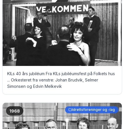
KILs 40 års jubiléum Fra KILs jubiléumsfest på Folkets hus
... Orkesteret fra venstre: Johan Brudvik, Selmer
Simonsen og Edvin Melkevik
Idrettsforeninger og -lag
1968