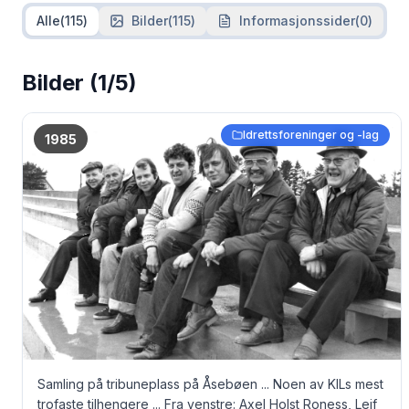
Alle
(
115
)
Bilder
(
115
)
Informasjonssider
(
0
)
Bilder
(1/5)
Idrettsforeninger og -lag
1985
Samling på tribuneplass på Åsebøen ... Noen av KILs mest
trofaste tilhengere ... Fra venstre: Axel Holst Roness, Leif