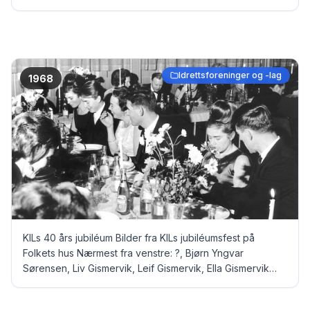
Idrettsforeninger og -lag
1968
KILs 40 års jubiléum Bilder fra KILs jubiléumsfest på
Folkets hus Nærmest fra venstre: ?, Bjørn Yngvar
Sørensen, Liv Gismervik, Leif Gismervik, Ella Gismervik
(Waage), og Jostein Gismervik Bak ved veggen fra
venstre: Aksel Holst Roness, Solveig Mydland (Palander),