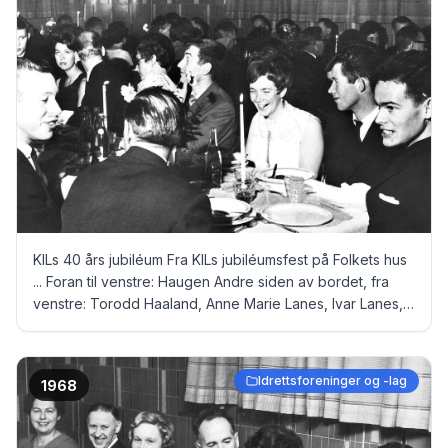
KILs 40 års jubiléum Fra KILs jubiléumsfest på Folkets hus
... Foran til venstre: Haugen Andre siden av bordet, fra
venstre: Torodd Haaland, Anne Marie Lanes, Ivar Lanes,
fru Sund, Olaf Sund, fru Larsen, Jostein Larsen og Svein
Larsen
Idrettsforeninger og -lag
1968