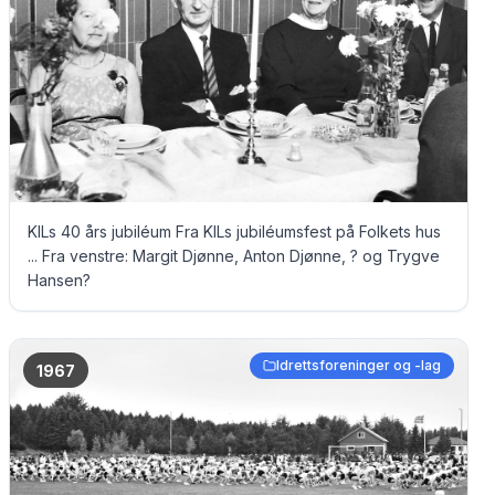
KILs 40 års jubiléum Fra KILs jubiléumsfest på Folkets hus
... Fra venstre: Margit Djønne, Anton Djønne, ? og Trygve
Hansen?
Idrettsforeninger og -lag
1967