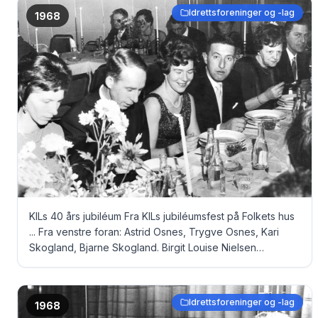
Idrettsforeninger og -lag
1968
KILs 40 års jubiléum Fra KILs jubiléumsfest på Folkets hus
... Fra venstre foran: Astrid Osnes, Trygve Osnes, Kari
Skogland, Bjarne Skogland. Birgit Louise Nielsen
(Haukås) og William Nielsen
Idrettsforeninger og -lag
1968