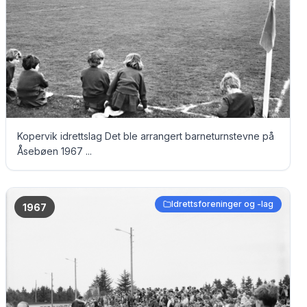
Kopervik idrettslag Det ble arrangert barneturnstevne på
Åsebøen 1967 ...
Idrettsforeninger og -lag
1967