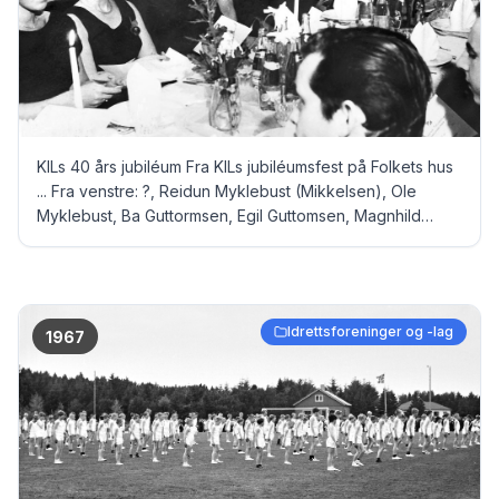
KILs 40 års jubiléum Fra KILs jubiléumsfest på Folkets hus
... Fra venstre: ?, Reidun Myklebust (Mikkelsen), Ole
Myklebust, Ba Guttormsen, Egil Guttomsen, Magnhild
Sund, Hans Sund, Helene Eikill, Oddbjørn Eikill, Sonja
Eriksen og Ernst Eriksen
Idrettsforeninger og -lag
1967