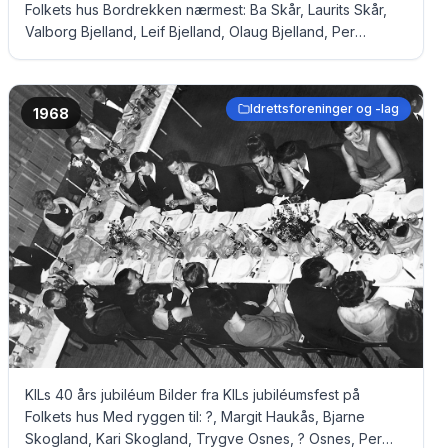
Folkets hus Bordrekken nærmest: Ba Skår, Laurits Skår,
Valborg Bjelland, Leif Bjelland, Olaug Bjelland, Per
Bjelland, fru Trygve Osnes, Trygve Osnes, Kari Skogland
og Bjarne Skogland Bordrekken bakerst: Humphrey Holst
Roness, Reidun Myklebust, Ole M. Myklebust, Ba
Idrettsforeninger og -lag
1968
Guttormsen, Egil Guttormsen, Magnhild Sund, Hans Sund,
Helene Eikill, Oddbjørn Eikill, Sonja Eriksen og Ernst
Eriksen
KILs 40 års jubiléum Bilder fra KILs jubiléumsfest på
Folkets hus Med ryggen til: ?, Margit Haukås, Bjarne
Skogland, Kari Skogland, Trygve Osnes, ? Osnes, Per