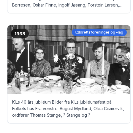
Børresen, Oskar Finne, Ingolf Jøsang, Torstein Larsen,
Ernst Eriksen og Sivert Hop
Idrettsforeninger og -lag
1968
KILs 40 års jubiléum Bilder fra KILs jubiléumsfest på
Folkets hus Fra venstre: August Mydland, Olea Gismervik,
ordfører Thomas Stange, ? Stange og ?