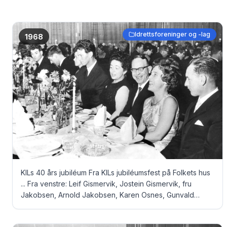
Idrettsforeninger og -lag
1968
KILs 40 års jubiléum Fra KILs jubiléumsfest på Folkets hus
... Fra venstre: Leif Gismervik, Jostein Gismervik, fru
Jakobsen, Arnold Jakobsen, Karen Osnes, Gunvald
Osnes, Liv Hansen og Magnus Hansen