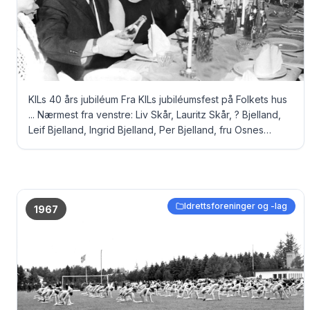
KILs 40 års jubiléum Fra KILs jubiléumsfest på Folkets hus
... Nærmest fra venstre: Liv Skår, Lauritz Skår, ? Bjelland,
Leif Bjelland, Ingrid Bjelland, Per Bjelland, fru Osnes
(skjult) og Trygve Osnes
Idrettsforeninger og -lag
1967