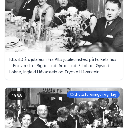
KILs 40 års jubiléum Fra KILs jubiléumsfest på Folkets hus
... Fra venstre: Sigrid Lind, Arne Lind, ? Lohne, Øyvind
Lohne, Ingleid Håvarstein og Trygve Håvarstein
Idrettsforeninger og -lag
1968