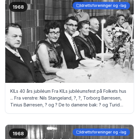
Idrettsforeninger og -lag
1968
KILs 40 års jubiléum Fra KILs jubiléumsfest på Folkets hus
... Fra venstre: Nils Stangeland, ?, ?, Torborg Børresen,
Tinius Børresen, ? og ? De to damene bak: ? og Turid
Brekke
Idrettsforeninger og -lag
1968