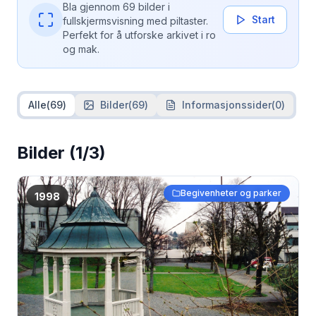
Bla gjennom 69 bilder i
Start
fullskjermsvisning med piltaster.
Perfekt for å utforske arkivet i ro
og mak.
Alle
(
69
)
Bilder
(
69
)
Informasjonssider
(
0
)
Bilder
(1/3)
Begivenheter og parker
1998