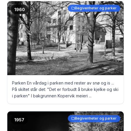
Begivenheter og parker
1960
Parken En vårdag i parken med rester av snø og is ...
På skiltet står det: "Det er forbudt å bruke kjelke og ski
i parken" I bakgrunnen Kopervik meieri ...
Begivenheter og parker
1957