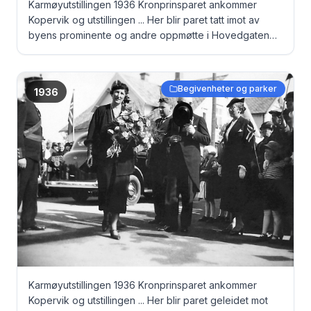
Karmøyutstillingen 1936 Kronprinsparet ankommer
Kopervik og utstillingen ... Her blir paret tatt imot av
byens prominente og andre oppmøtte i Hovedgaten
ved hovedinngangen til utstillingen ...... Bl.a.:
Kronprinsparet, ordfører Elias Sandvig og Nils O.
Fjeldkårstad
Begivenheter og parker
1936
Karmøyutstillingen 1936 Kronprinsparet ankommer
Kopervik og utstillingen ... Her blir paret geleidet mot