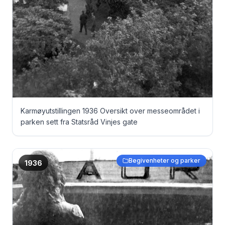
Karmøyutstillingen 1936 Oversikt over messeområdet i
parken sett fra Statsråd Vinjes gate
Begivenheter og parker
1936