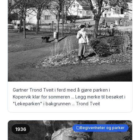
Gartner Trond Tveit i ferd med å gjøre parken i
Kopervik klar for sommeren ... Legg merke til besøket i
"Lekeparken" i bakgrunnen ... Trond Tveit
Begivenheter og parker
1936