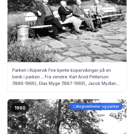
Parken i Kopervik Fire kjente kopervikinger på en
benk i parken ... Fra venstre: Karl Arvid Petterson
(1886-1966), Elias Myge (1887-1969), Jacob Mydland
(1881-1971)? (Alf Hansen)? og Sigvald Svendsen (1875-
1971)
Begivenheter og parker
1960