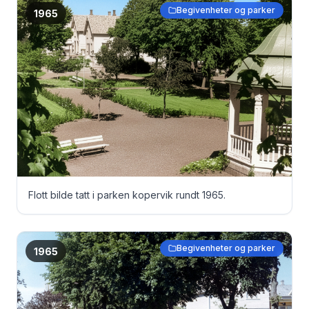
Begivenheter og parker
1965
Flott bilde tatt i parken kopervik rundt 1965.
Begivenheter og parker
1965