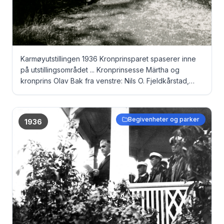
Karmøyutstillingen 1936 Kronprinsparet spaserer inne
på utstillingsområdet ... Kronprinsesse Märtha og
kronprins Olav Bak fra venstre: Nils O. Fjeldkårstad,
Fritjof Oftedal og ordfører Elias Sandvig
Begivenheter og parker
1936