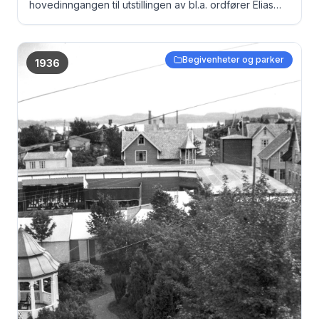
hovedinngangen til utstillingen av bl.a. ordfører Elias
Sandvig ...... Nils O. Fjeldkårstad, kronprinsesse Märtha,
kronprins Olav, Fritjof Oftedal og ordfører Elias
Sandvikg Bak til høyre: Karen Sandvig (Nygaard)
Begivenheter og parker
1936